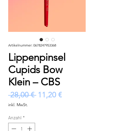
Artikelnummer: 0678247953368
Lippenpinsel
Cupids Bow
Klein – CBS
Standardpreis
Sale-
 28,00 € 
11,20 €
Preis
inkl. MwSt.
Anzahl
*