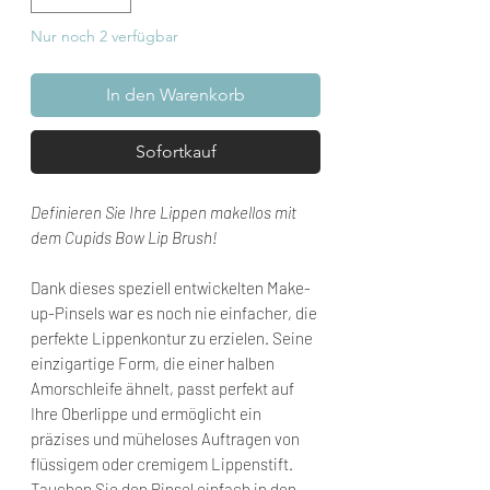
Nur noch 2 verfügbar
In den Warenkorb
Sofortkauf
Definieren Sie Ihre Lippen makellos mit
dem Cupids Bow Lip Brush!
Dank dieses speziell entwickelten Make-
up-Pinsels war es noch nie einfacher, die
perfekte Lippenkontur zu erzielen. Seine
einzigartige Form, die einer halben
Amorschleife ähnelt, passt perfekt auf
Ihre Oberlippe und ermöglicht ein
präzises und müheloses Auftragen von
flüssigem oder cremigem Lippenstift.
Tauchen Sie den Pinsel einfach in den