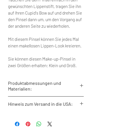
gewünschten Lippenstift, tragen Sie ihn
auf Ihren Cupid's Bow auf und drehen Sie
den Pinsel dann um, um den Vorgang auf
der anderen Seite zu wiederholen.
Mit diesem Pinsel können Sie jedes Mal
einen makellosen Lippen-Look kreieren.
Sie können diesen Make-up-Pinsel in
zwei Größen erhalten: Klein und Groß.
Produktabmessungen und
Materialien:
Borstenlänge: 7,5 mm
Hinweis zum Versand in die USA:
Breite der Metallhülse: 6,4 mm
Gesamtlänge: 170 mm
Bitte beachten Sie; Aufgrund der
Haartyp: natürlicher ungefärbter Zobel /
Beschaffenheit der verwendeten Haare ist
Kolinsky
es uns derzeit nicht gestattet, diesen Pinsel