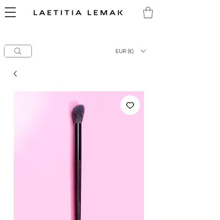
CLEARANCE SALE
-
60%
OFF EYE Series
50%
OFF NOIR & TECH Series
Laetitia Lemak
hello@laetitialemak.com
High-End Makeup Brushes
EUR (€)