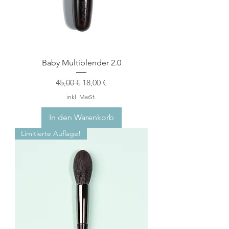
Baby Multiblender 2.0
Standardpreis
Sale-Preis
45,00 €
18,00 €
inkl. MwSt.
In den Warenkorb
Limitierte Auflage!