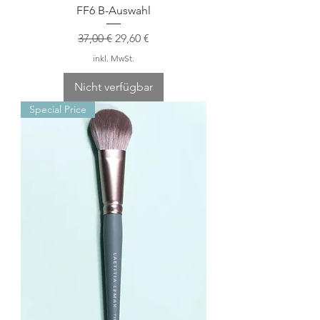
FF6 B-Auswahl
Standardpreis
Sale-Preis
37,00 €
29,60 €
inkl. MwSt.
Nicht verfügbar
Special Price