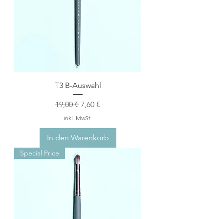
T3 B-Auswahl
Standardpreis
Sale-Preis
19,00 €
7,60 €
inkl. MwSt.
In den Warenkorb
Special Price