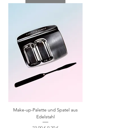
Make-up-Palette und Spatel aus
Edelstahl
Standardpreis
Sale-Preis
23,00 €
9,20 €