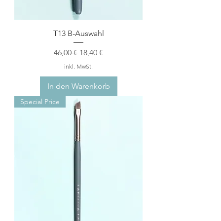
T13 B-Auswahl
Standardpreis
Sale-Preis
46,00 €
18,40 €
inkl. MwSt.
In den Warenkorb
Special Price