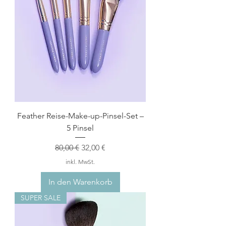
Feather Reise-Make-up-Pinsel-Set –
5 Pinsel
Standardpreis
Sale-Preis
80,00 €
32,00 €
inkl. MwSt.
In den Warenkorb
SUPER SALE