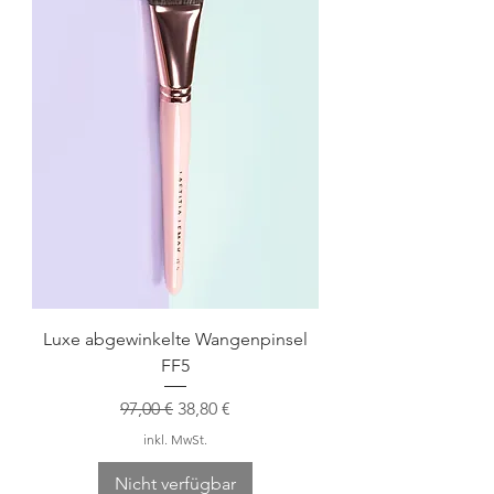
Luxe abgewinkelte Wangenpinsel
FF5
Standardpreis
Sale-Preis
97,00 €
38,80 €
inkl. MwSt.
Nicht verfügbar