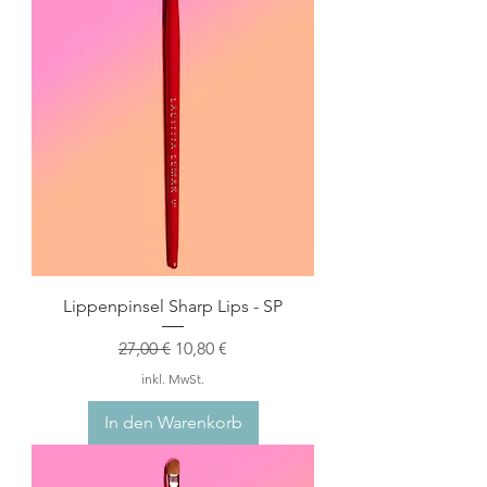
Lippenpinsel Sharp Lips - SP
Standardpreis
Sale-Preis
27,00 €
10,80 €
inkl. MwSt.
In den Warenkorb