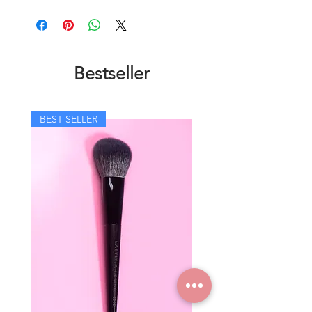
Borstenlänge: 13,5 mm
Metallhülsenbreite: 7,7 mm
Gesamtlänge: 173 mm
Haartyp: weiße Kaschmirziege
Ferrulentyp: Roségold eloxiertes Kupfer,
Bestseller
geklebt und mechanisch gepresst für eine
längere Lebensdauer
Grifftyp: aus FSC-zertifiziertem Buchen-
oder Fichtenholz
BEST SELLER
BEST SELLER
Mit Liebe in Deutschland hergestellt