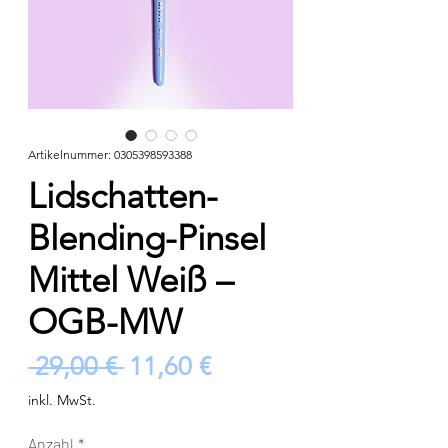
Artikelnummer: 0305398593388
Lidschatten-
Blending-Pinsel
Mittel Weiß –
OGB-MW
Standardpreis
Sale-
 29,00 € 
11,60 €
Preis
inkl. MwSt.
Anzahl
*