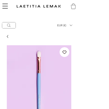
CLEARANCE SALE
-
60%
OFF EYE Series
50%
OFF NOIR & TECH Series
Laetitia Lemak
hello@laetitialemak.com
High-End Makeup Brushes
EUR (€)