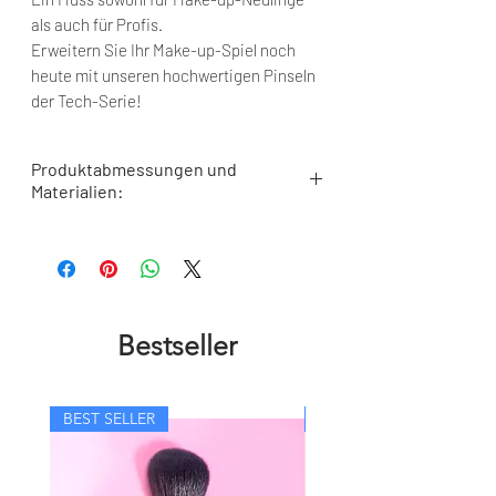
als auch für Profis.
Erweitern Sie Ihr Make-up-Spiel noch
heute mit unseren hochwertigen Pinseln
der Tech-Serie!
Produktabmessungen und
Materialien:
Borstenlänge: 35 mm
Metallhülsenlänge: -,- mm
Gesamtlänge: 195 mm
Haartyp: Sehr weiche Kunstfasern aus
Maisstärke
Bestseller
Zwingentyp: mattsilber eloxiertes
Aluminium, mechanisch gepresst für eine
längere Lebensdauer
Grifftyp: aus FSC-zertifiziertem Buchen-
BEST SELLER
BEST SELLER
oder Fichtenholz
Mit Liebe in Deutschland hergestellt