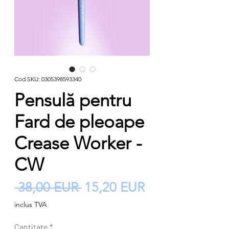
Cod SKU: 0305398593340
Pensulă pentru
Fard de pleoape
Crease Worker -
CW
Preț
Preț
 38,00 EUR 
15,20 EUR
normal
redus
inclus TVA
Cantitate
*