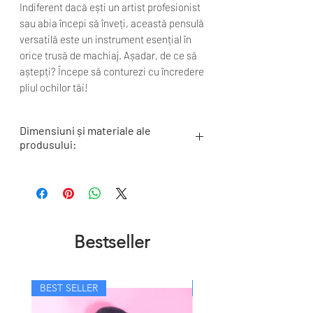
Indiferent dacă ești un artist profesionist
sau abia începi să înveți, această pensulă
versatilă este un instrument esențial în
orice trusă de machiaj. Așadar, de ce să
aștepți? Începe să conturezi cu încredere
pliul ochilor tăi!
Dimensiuni și materiale ale
produsului:
Lungimea Firelor: 15 mm
Lățimea Părții Metalice: 6,5 mm
Lungime Totală: 195 mm
Tipul Firelor: Veveriță Albastră
Tipul Părții Metalice: Aluminiu anodizat roz-
Bestseller
auriu, lipit și presat mecanic pentru o durată
de viață prelungită
Tipul Mânerului: Lemn de Fag sau Molid
certificat FSC
BEST SELLER
BEST SELLER
Fabricată cu dragoste în Germania