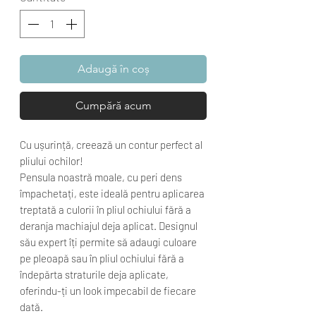
Adaugă în coș
Cumpără acum
Cu ușurință, creează un contur perfect al
pliului ochilor!
Pensula noastră moale, cu peri dens
împachetați, este ideală pentru aplicarea
treptată a culorii în pliul ochiului fără a
deranja machiajul deja aplicat. Designul
său expert îți permite să adaugi culoare
pe pleoapă sau în pliul ochiului fără a
îndepărta straturile deja aplicate,
oferindu-ți un look impecabil de fiecare
dată.