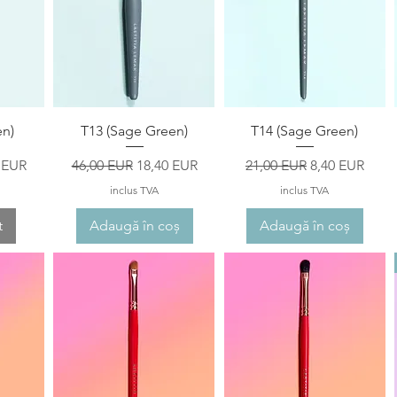
ă
Afișare rapidă
Afișare rapidă
en)
T13 (Sage Green)
T14 (Sage Green)
redus
Preț normal
Preț redus
Preț normal
Preț redus
 EUR
46,00 EUR
18,40 EUR
21,00 EUR
8,40 EUR
inclus TVA
inclus TVA
t
Adaugă în coș
Adaugă în coș