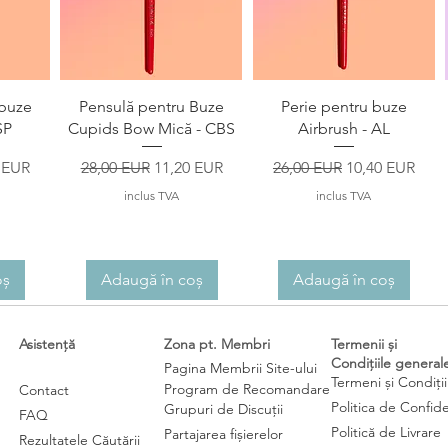
ă
Afișare rapidă
Afișare rapidă
 buze
Pensulă pentru Buze
Perie pentru buze
SP
Cupids Bow Mică - CBS
Airbrush - AL
redus
Preț normal
Preț redus
Preț normal
Preț redus
 EUR
28,00 EUR
11,20 EUR
26,00 EUR
10,40 EUR
inclus TVA
inclus TVA
oș
Adaugă în coș
Adaugă în coș
Asistență
Zona pt. Membri
Termenii și
Condițiile general
Pagina Membrii Site-ului
Termeni și Condiții
Program de Recomandare
Contact
Politica de Confide
Grupuri de Discuții
FAQ
Politică de Livrare
Partajarea fișierelor
Rezultatele Căutării