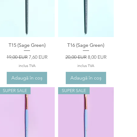
Afișare rapidă
Afișare rapidă
T15 (Sage Green)
T16 (Sage Green)
Preț normal
Preț redus
Preț normal
Preț redus
19,00 EUR
7,60 EUR
20,00 EUR
8,00 EUR
inclus TVA
inclus TVA
Adaugă în coș
Adaugă în coș
SUPER SALE
SUPER SALE