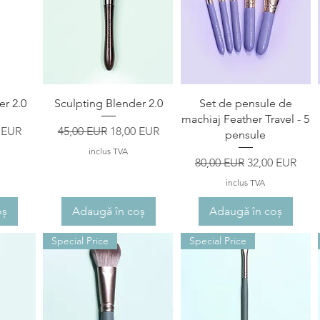
ă
Afișare rapidă
Afișare rapidă
r 2.0
Sculpting Blender 2.0
Set de pensule de
machiaj Feather Travel - 5
redus
Preț normal
Preț redus
 EUR
45,00 EUR
18,00 EUR
pensule
inclus TVA
Preț normal
Preț redus
80,00 EUR
32,00 EUR
inclus TVA
oș
Adaugă în coș
Adaugă în coș
Special Price
Special Price