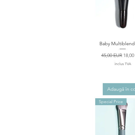
Afișare rapid
Baby Multiblende
Preț normal
Preț 
45,00 EUR
18,00
inclus TVA
Adaugă în c
Special Price