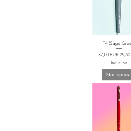
Afișare rapid
T4 (Sage Gre
Preț normal
Preț 
37,00 EUR
29,60
inclus TVA
Stoc epuiza