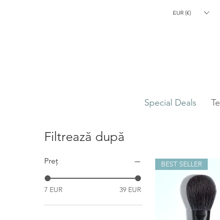
EUR (€)
CLEARANCE S
Special Deals
Te
Laetitia Lemak
High-End Makeup
Brushes
hello@laetitialemak.com
Filtrează după
Preț
BEST SELLER
7 EUR
39 EUR