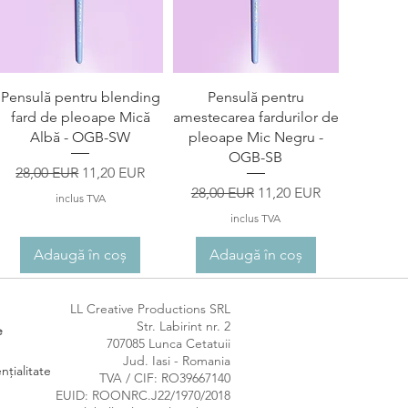
Afișare rapidă
Afișare rapidă
Pensulă pentru blending
Pensulă pentru
fard de pleoape Mică
amestecarea fardurilor de
Albă - OGB-SW
pleoape Mic Negru -
OGB-SB
Preț normal
Preț redus
28,00 EUR
11,20 EUR
Preț normal
Preț redus
28,00 EUR
11,20 EUR
inclus TVA
inclus TVA
Adaugă în coș
Adaugă în coș
LL Creative Productions SRL

Str. Labirint nr. 2

e
707085 Lunca Cetatuii

Jud. Iasi - Romania

nțialitate
TVA / CIF: RO39667140

EUID: ROONRC.J22/1970/2018
