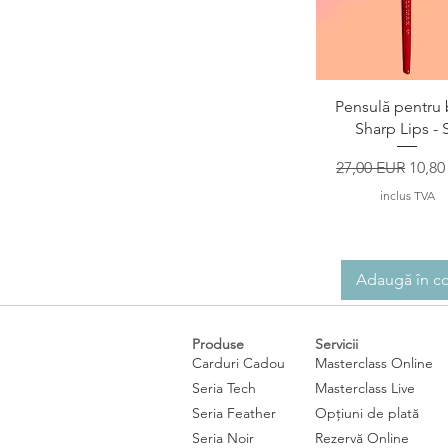
Afișare rapid
Pensulă pentru
Sharp Lips - 
Preț normal
Preț 
27,00 EUR
10,80
inclus TVA
Adaugă în c
Produse
Servicii
Carduri Cadou
Masterclass Online
Seria Tech
Masterclass Live
Seria Feather
Opțiuni de plată
Seria Noir
Rezervă Online