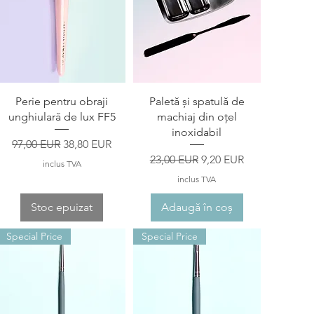
Afișare rapidă
Afișare rapidă
Perie pentru obraji
Paletă și spatulă de
unghiulară de lux FF5
machiaj din oțel
inoxidabil
Preț normal
Preț redus
97,00 EUR
38,80 EUR
Preț normal
Preț redus
23,00 EUR
9,20 EUR
inclus TVA
inclus TVA
Stoc epuizat
Adaugă în coș
Special Price
Special Price