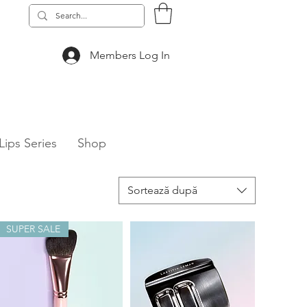
Members Log In
 & TECH Series
Lips Series
Shop
Sortează după
SUPER SALE