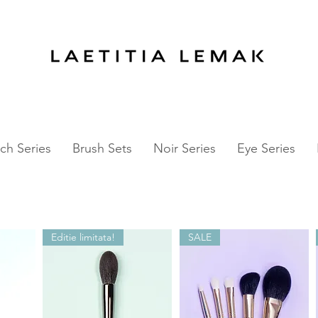
ALE
-
60%
OFF EYE Series
50%
OFF NOIR
ch Series
Brush Sets
Noir Series
Eye Series
Editie limitata!
SALE