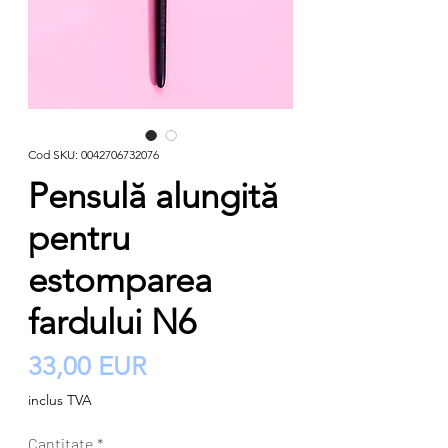
Cod SKU: 0042706732076
Pensulă alungită
pentru
estomparea
fardului N6
Preț
33,00 EUR
inclus TVA
Cantitate
*