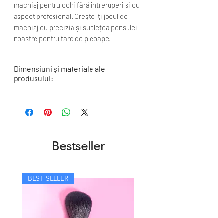
machiaj pentru ochi fără întreruperi și cu
aspect profesional. Crește-ți jocul de
machiaj cu precizia și suplețea pensulei
noastre pentru fard de pleoape.
Dimensiuni și materiale ale
produsului:
Lungimea perilor: 21 mm
Lățimea manșonului metalic: 5 mm
Lungime totală: 165 mm
Tip de păr: Capră Cașmir vopsită în negru
Tip manta: cupru vopsit negru, lipit de
Bestseller
maner
Tip mâner: din lemn de abanos certificat
FSC și nevopsit
Logo: gravat cu laser
BEST SELLER
BEST SELLER