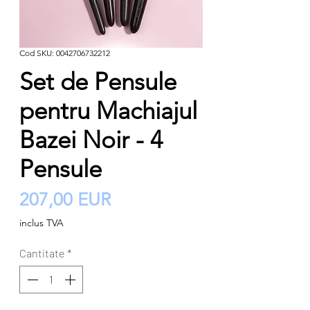
Cod SKU: 0042706732212
Set de Pensule
pentru Machiajul
Bazei Noir - 4
Pensule
Preț
207,00 EUR
inclus TVA
Cantitate
*