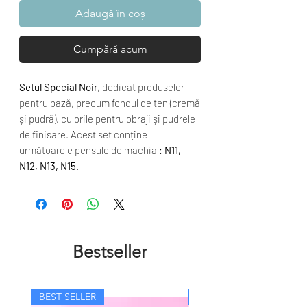
Adaugă în coș
Cumpără acum
Setul Special Noir
, dedicat produselor
pentru bază, precum fondul de ten (cremă
și pudră), culorile pentru obraji și pudrele
de finisare. Acest set conține
următoarele pensule de machiaj:
N11,
N12, N13, N15
.
Bestseller
BEST SELLER
BEST SELLER