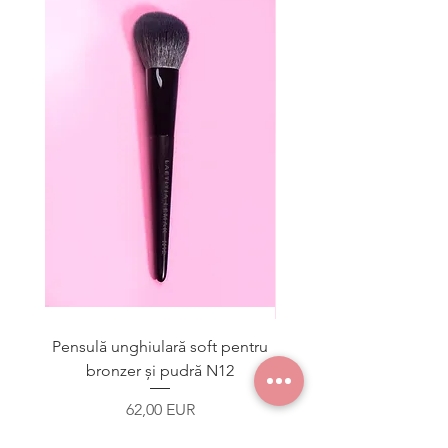
Pensulă unghiulară soft pentru
Pensulă pentru fard d
bronzer și pudră N12
Preț
62,00 EUR
inclus TVA